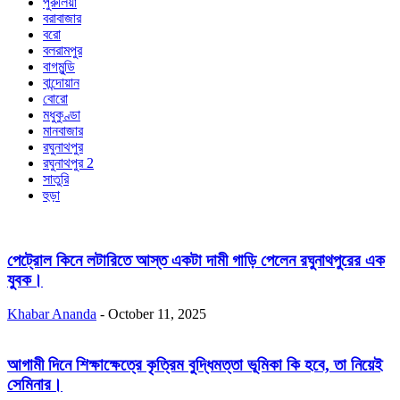
পুরুলিয়া
বরাবাজার
বরো
বলরামপুর
বাগমুন্ডি
বান্দোয়ান
বোরো
মধুকুণ্ডা
মানবাজার
রঘুনাথপুর
রঘুনাথপুর 2
সাতুরি
হুড়া
পেট্রোল কিনে লটারিতে আস্ত একটা দামী গাড়ি পেলেন রঘুনাথপুরের এক
যুবক।
Khabar Ananda
-
October 11, 2025
আগামী দিনে শিক্ষাক্ষেত্রে কৃত্রিম বুদ্ধিমত্তা ভূমিকা কি হবে, তা নিয়েই
সেমিনার।