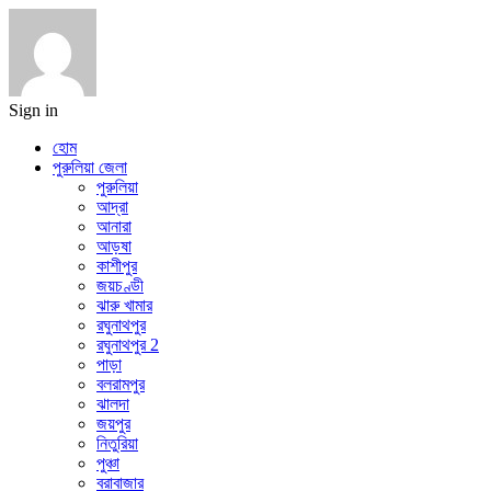
Sign in
হোম
পুরুলিয়া জেলা
পুরুলিয়া
আদ্রা
আনারা
আড়ষা
কাশীপুর
জয়চণ্ডী
ঝারু খামার
রঘুনাথপুর
রঘুনাথপুর 2
পাড়া
বলরামপুর
ঝালদা
জয়পুর
নিতুরিয়া
পুঞ্চা
বরাবাজার