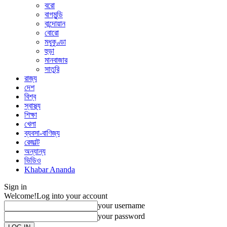
বরো
বাগমুন্ডি
বান্দোয়ান
বোরো
মধুকুণ্ডা
হুড়া
মানবাজার
সাতুরি
রাজ্য
দেশ
বিশ্ব
স্বাস্থ্য
শিক্ষা
খেলা
ব্যবসা-বাণিজ্য
রেজাল্ট
অন্যান্য
ভিডিও
Khabar Ananda
Sign in
Welcome!
Log into your account
your username
your password