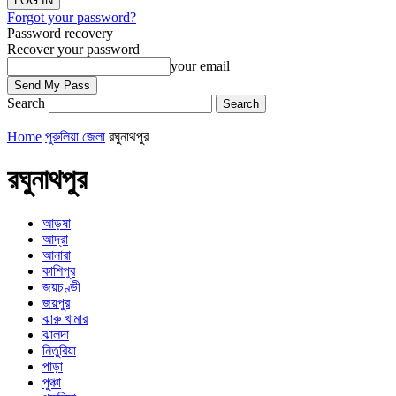
Forgot your password?
Password recovery
Recover your password
your email
Search
Home
পুরুলিয়া জেলা
রঘুনাথপুর
রঘুনাথপুর
আড়ষা
আদ্রা
আনারা
কাশিপুর
জয়চণ্ডী
জয়পুর
ঝারু খামার
ঝালদা
নিতুরিয়া
পাড়া
পুঞ্চা