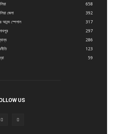
ুলিয়া
658
ুলিয়া জেলা
392
র আনন্দ স্পেশাল
317
নাথপুর
297
যান্য
286
জনীতি
123
্রা
59
OLLOW US