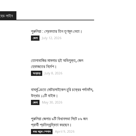
হেড লাইন
পুরুলিয়া : গ্রেফতার তিন তৃণমূল নেতা।
July 12, 2026
জেলা
তোলাবাজির মামলার দুই অভিযুক্ত, জেল
হেফাজতের নির্দেশ।
July 8, 2026
অন্যান্য
বাঘমুণ্ডিতে মোটরসাইকেল চুরি চক্রের পর্দাফাঁস,
উদ্ধার ১১টি বাইক।
May 30, 2026
জেলা
পুরুলিয়া জেলার ৯টি বিধানসভা সিটে ৮৯ জন
প্রার্থী প্রতিদ্বন্দ্বিতা করছেন।
April 9, 2026
খবর আনন্দ স্পেশাল