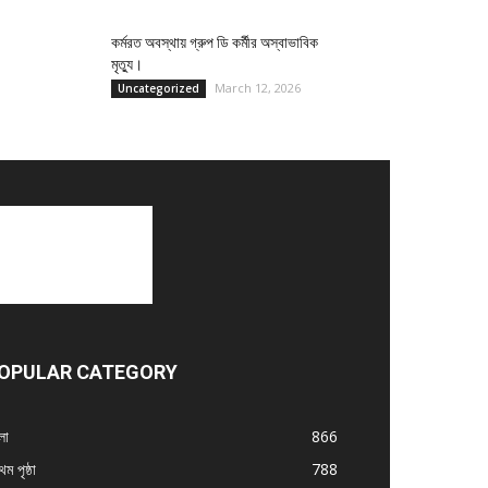
কর্মরত অবস্থায় গ্রুপ ডি কর্মীর অস্বাভাবিক
মৃত্যু।
March 12, 2026
Uncategorized
OPULAR CATEGORY
লা
866
থম পৃষ্ঠা
788