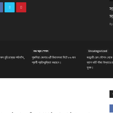
স
স
By
খবর আনন্দ স্পেশাল
Uncategorized
ল চুরি চক্রের পর্দাফাঁস,
পুরুলিয়া জেলার ৯টি বিধানসভা সিটে ৮৯ জন
জয়চন্ডী রেল স্টেশন থেকে
প্রার্থী প্রতিদ্বন্দ্বিতা করছেন।
ব্যাগ ভর্তি গাঁজা উদ্ধারে 
যুবক।