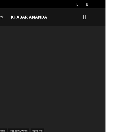
িও
KHABAR ANANDA
্যান্য
খবর আনন্দ স্পেশাল
প্রথম পৃষ্ঠা