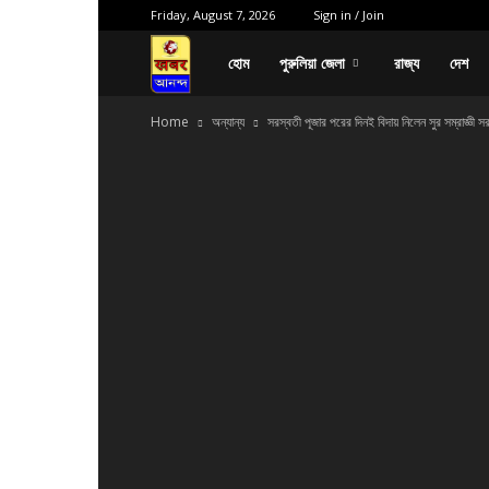
Friday, August 7, 2026
Sign in / Join
পক্ষপাত
হোম
পুরুলিয়া জেলা
রাজ্য
দেশ
Home
অন্যান্য
সরস্বতী পূজার পরের দিনই বিদায় নিলেন সুর সম্রাজ্ঞী 
বাদ
নিরপেক্ষ
সংবাদ,
যে
খবর
ভাবতে