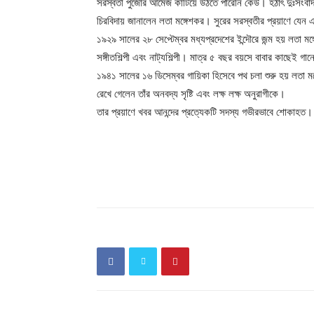
সরস্বতী পুজোর আমেজ কাটিয়ে উঠতে পারেনি কেউ। হঠাৎ দুঃসংবাদ।
চিরবিদায় জানালেন লতা মঙ্গেশকর। সুরের সরস্বতীর প্রয়াণে যেন 
১৯২৯ সালের ২৮ সেপ্টেম্বর মধ্যপ্রদেশের ইন্দৌরে জন্ম হয় লতা মঙ
সঙ্গীতশিল্পী এবং নাট্যশিল্পী। মাত্র ৫ বছর বয়সে বাবার কাছেই গা
১৯৪১ সালের ১৬ ডিসেম্বর গায়িকা হিসেবে পথ চলা শুরু হয় লতা 
রেখে গেলেন তাঁর অনবদ্য সৃষ্টি এবং লক্ষ লক্ষ অনুরাগীকে।
তার প্রয়াণে খবর আনন্দের প্রত্যেকটি সদস্য গভীরভাবে শোকাহত।