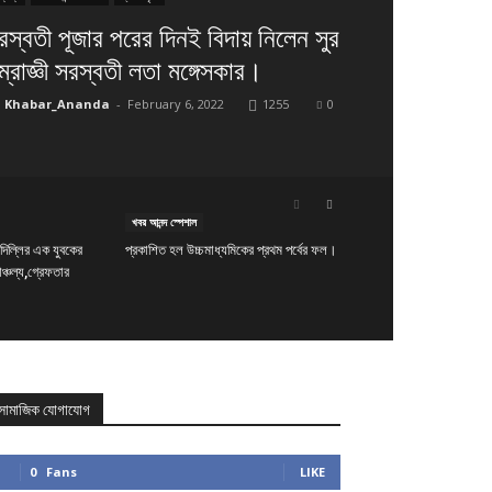
রস্বতী পূজার পরের দিনই বিদায় নিলেন সুর
ম্রাজ্ঞী সরস্বতী লতা মঙ্গেসকার।
Khabar_Ananda
-
February 6, 2022
1255
0
খবর আনন্দ স্পেশাল
 দিল্লির এক যুবকের
প্রকাশিত হল উচ্চমাধ্যমিকের প্রথম পর্বের ফল।
চাঞ্চল্য,গ্রেফতার
সামাজিক যোগাযোগ
0
Fans
LIKE