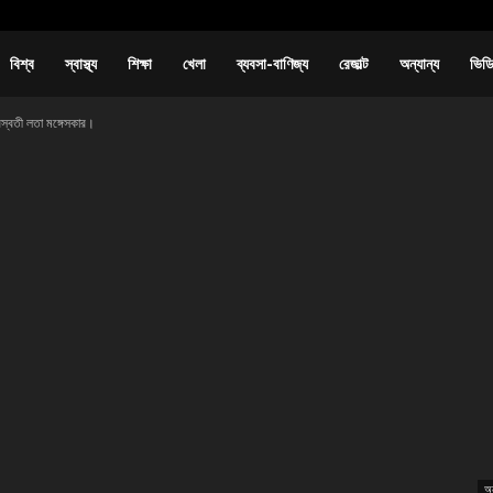
বিশ্ব
স্বাস্থ্য
শিক্ষা
খেলা
ব্যবসা-বাণিজ্য
রেজাল্ট
অন্যান্য
ভিড
সরস্বতী লতা মঙ্গেসকার।
অন