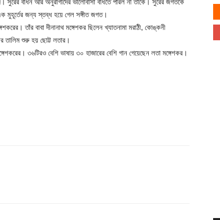
 সুরের বাঁধন আর অনুরাগীদের ভালোবাসা বাঁধতে পারল না তাঁকে। সুরের জগতকে
এক মুহূর্তের জন্য স্তব্ধ হয়ে গেল সঙ্গীত জগত।
্গেশকরের। তাঁর বাবা দীনানাথ মঙ্গেশকর ছিলেন খ্যাতনামা মরাঠী, কোঙ্কনী
নের তালিম শুরু হয় ছোট্ট লতার।
মঙ্গেশকরের। ৩৬টিরও বেশি ভাষায় ৩০ হাজারের বেশি গান গেয়েছেন লতা মঙ্গেশকর।