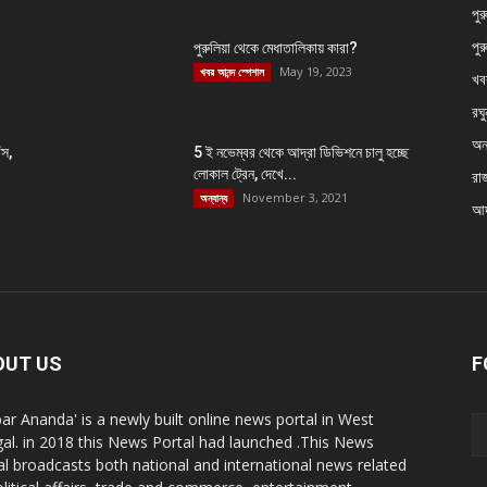
পুর
পুর
পুরুলিয়া থেকে মেধাতালিকায় কারা?
May 19, 2023
খবর আনন্দ স্পেশাল
খব
রঘু
অন্
ঁস,
5 ই নভেম্বর থেকে আদ্রা ডিভিশনে চালু হচ্ছে
লোকাল ট্রেন, দেখে...
রা
November 3, 2021
অন্যান্য
আদ
OUT US
F
ar Ananda' is a newly built online news portal in West
al. in 2018 this News Portal had launched .This News
al broadcasts both national and international news related