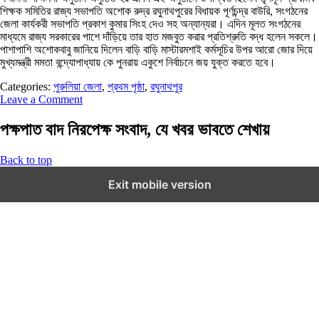
শিক্ষক সমিতির রাজ্য সভাপতি অশোক রুদ্র রঘুনাথপুরের বিধায়ক পূর্ণচন্দ্র বাউরি, সংগঠনের
জেলা কার্যকরী সভাপতি প্রকাশ কুমার সিংহ দেও সহ অন্যান্যরা। এদিন মূলত সংগঠনের
মাধ্যমে রাজ্য সরকারের পাশে দাঁড়িয়ে তার হাত মজবুত করার প্রতিশ্রুতি বদ্ধ হলেন সকলে।
পাশাপাশি অশোকবাবু জানিয়ে দিলেন বাড়ি বাড়ি মাস্টারমশাই কর্মসূচির উপর আরো জোর দিয়ে
মুখ্যমন্ত্রী মমতা বন্দ্যোপাধ্যায় কে পুনরায় একুশে নির্বাচনে জয় যুক্ত করতে হবে।
Categories:
পুরুলিয়া জেলা
,
প্রথম পৃষ্ঠা
,
রঘুনাথপুর
Leave a Comment
পক্ষপাত বাদ নিরপেক্ষ সংবাদ, যে খবর ভাবতে শেখায়
Back to top
Exit mobile version