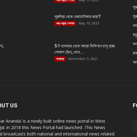
খবর আনন্দ স্পেশাল
পুর
পুর
পুরুলিয়া থেকে মেধাতালিকায় কারা?
May 19, 2023
খবর আনন্দ স্পেশাল
খব
রঘু
অন্
ঁস,
5 ই নভেম্বর থেকে আদ্রা ডিভিশনে চালু হচ্ছে
লোকাল ট্রেন, দেখে...
রা
November 3, 2021
অন্যান্য
আদ
OUT US
F
ar Ananda' is a newly built online news portal in West
al. in 2018 this News Portal had launched .This News
al broadcasts both national and international news related