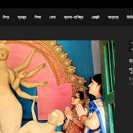
বিশ্ব
স্বাস্থ্য
শিক্ষা
খেলা
ব্যবসা-বাণিজ্য
রেজাল্ট
অন্যান্য
ভিড
অন
প্
ক
প
By