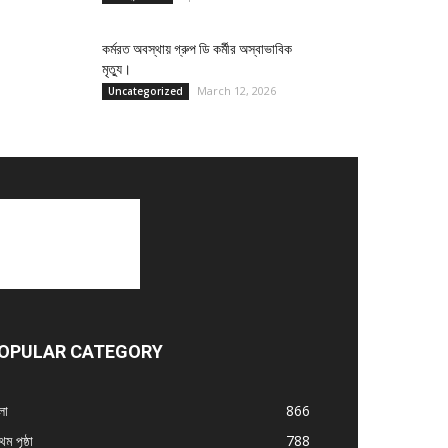
কর্মরত অবস্থায় গ্রুপ ডি কর্মীর অস্বাভাবিক
মৃত্যু।
March 12, 2026
Uncategorized
OPULAR CATEGORY
লা
866
থম পৃষ্ঠা
788