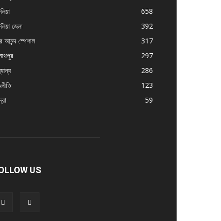
ুলিয়া
658
ুলিয়া জেলা
392
র আনন্দ স্পেশাল
317
নাথপুর
297
যান্য
286
জনীতি
123
্রা
59
OLLOW US