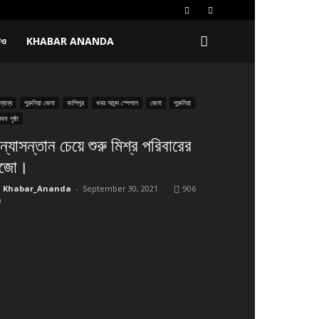
িও
KHABAR ANANDA
্যান্য
পুরুলিয়া জেলা
কাশিপুর
খবর আনন্দ স্পেশাল
জেলা
পুরুলিয়া
রথম পৃষ্ঠা
ন্যাসন্তান চেয়ে শুরু মিশ্র পরিবারের
ুজো।
Khabar_Ananda
-
September 30, 2021
906
0