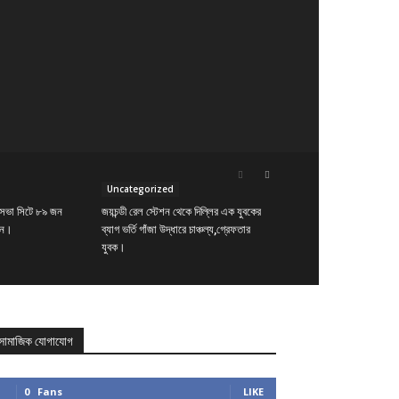
Uncategorized
ানসভা সিটে ৮৯ জন
জয়চন্ডী রেল স্টেশন থেকে দিল্লির এক যুবকের
ছেন।
ব্যাগ ভর্তি গাঁজা উদ্ধারে চাঞ্চল্য,গ্রেফতার
যুবক।
সামাজিক যোগাযোগ
0
Fans
LIKE