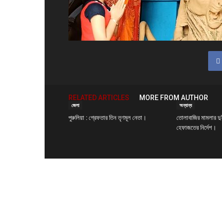
শেখায়
RELATED ARTICLES
MORE FROM AUTHOR
জেলা
অন্যান্য
পুরুলিয়া : গ্রেফতার তিন তৃণমূল নেতা।
তোলাবাজির মামলার দু
হেফাজতের নির্দেশ।