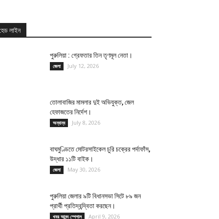
হেড লাইন
পুরুলিয়া : গ্রেফতার তিন তৃণমূল নেতা।
July 12, 2026
জেলা
তোলাবাজির মামলার দুই অভিযুক্ত, জেল
হেফাজতের নির্দেশ।
July 8, 2026
অন্যান্য
বাঘমুণ্ডিতে মোটরসাইকেল চুরি চক্রের পর্দাফাঁস,
উদ্ধার ১১টি বাইক।
May 30, 2026
জেলা
পুরুলিয়া জেলার ৯টি বিধানসভা সিটে ৮৯ জন
প্রার্থী প্রতিদ্বন্দ্বিতা করছেন।
April 9, 2026
খবর আনন্দ স্পেশাল