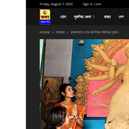
Friday, August 7, 2026
Sign in / Join
পক্ষপাত
হোম
পুরুলিয়া জেলা
রাজ্য
দেশ
Home
অন্যান্য
কন্যাসন্তান চেয়ে শুরু মিশ্র পরিবারের পুজো।
বাদ
নিরপেক্ষ
সংবাদ,
যে
খবর
ভাবতে