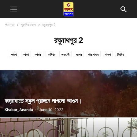
Home
পুরুলিয়া জেলা
রঘুনাথপুর 2
রঘুনাথপুর 2
আড়ষা
আদ্রা
আনারা
কাশিপুর
জয়চণ্ডী
জয়পুর
ঝারু খামার
ঝালদা
নিতুরিয়া
পাড়া
পুঞ্চা
পুরুলিয়া
বরাবাজার
বরো
বলরামপুর
বাগমুন্ডি
বান্দোয়ান
বোরো
মধুকুণ্ডা
মানবাজার
রঘুনাথপুর
রঘুনাথপুর 2
সাতুরি
হুড়া
বজ্রাঘাতে স্কুল প্রাঙ্গনে লাগলো আগুন।
Khabar_Ananda
-
June 10, 2022