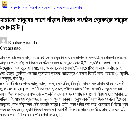
পক্ষপাত বাদ নিরপেক্ষ সংবাদ, যে খবর ভাবতে শেখায়
হারানো মানুষের পাশে দাঁড়াল বিজ্ঞান সংগঠন ব্রেকথ্রু সায়েন্স
সোসাইটি।
Khabar Ananda
6 years ago
মানবিক আবেদনে সাড়া দিয়ে যথাযথ স্বাস্থ্য বিধি মেনে লাগাতার লকডাউনে রোজগার হারানো
মানুষের পাশে দাঁড়াল বিজ্ঞান সংগঠন ব্রেকথ্রু সায়েন্স সোসাইটি। পুরুলিয়া জেলা শাখার
উদ্যোগে এবং বান্দোয়ান সায়েন্স এন্ড কালচারাল সোসাইটির সহযোগিতায় আজ অর্থাৎ 6 ই
সেপ্টেম্বর পুরুলিয়া জেলার বান্দোয়ান ব্লকের প্রত‍্যন্ত এলাকার তিনটি শবর গ্রামের (খেজুরদি,
গঙ্গমন্ন, বাঁধ ডি)
৪০ টি পরিবারের হাতে আলু, ডাল, তেল, সোয়েবিন, বিস্কুট, সাবান সহ নানান খাদ্য সামগ্রী
তুলে দেওয়া হয়। পাশাপাশি ৩০ জন ছাত্র-ছাত্রীদের হাতে শিক্ষা সামগ্রীও তুলে দেওয়া
হয়। উদ্যোক্তাদের পক্ষ থেকে পুরুলিয়া জেলা সহ- সম্পাদক স্বদেশ প্রিয় মাহাত জানান….
যদিও এই সাহায্য প্রয়োজনের তুলনায় খুবই নগ‍ন‍্য। তবুও একটি সামাজিক সংগঠন হিসেবে
মানুষের পাশে দাঁড়ানোর চেষ্টা করেছি মাত্র। তাই এবার পরিকল্পনা করে একেবারে পিছিয়ে পড়া
শবর জাতির মধ্যে ত্রাণ বিতরণ করলাম। আগামী দিনে জেলার কয়েকটি এলাকায় আরও এই
ধরনের ত্রাণ শিবির করার পরিকল্পনা রয়েছে।