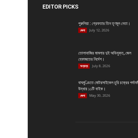
EDITOR PICKS
পুরুলিয়া : গ্রেফতার তিন তৃণমূল নেতা।
July 12, 2026
জেলা
তোলাবাজির মামলার দুই অভিযুক্ত, জেল
হেফাজতের নির্দেশ।
July 8, 2026
অন্যান্য
বাঘমুণ্ডিতে মোটরসাইকেল চুরি চক্রের পর্দাফা
উদ্ধার ১১টি বাইক।
May 30, 2026
জেলা