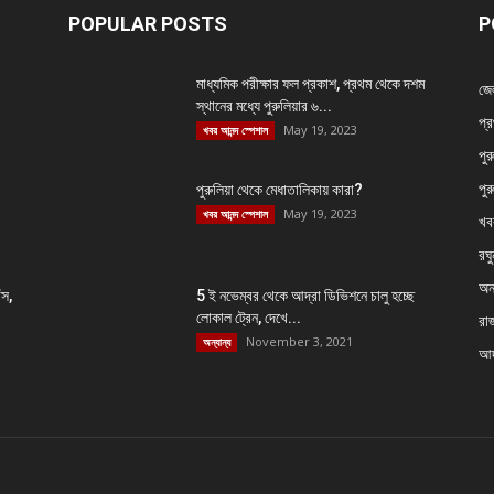
POPULAR POSTS
P
মাধ্যমিক পরীক্ষার ফল প্রকাশ, প্রথম থেকে দশম
জে
স্থানের মধ্যে পুরুলিয়ার ৬...
প্র
May 19, 2023
খবর আনন্দ স্পেশাল
পুর
পুর
পুরুলিয়া থেকে মেধাতালিকায় কারা?
May 19, 2023
খবর আনন্দ স্পেশাল
খব
রঘু
অন্
ঁস,
5 ই নভেম্বর থেকে আদ্রা ডিভিশনে চালু হচ্ছে
লোকাল ট্রেন, দেখে...
রা
November 3, 2021
অন্যান্য
আদ