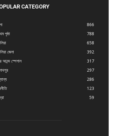
OPULAR CATEGORY
লা
866
থম পৃষ্ঠা
788
ুলিয়া
658
ুলিয়া জেলা
392
র আনন্দ স্পেশাল
317
নাথপুর
297
যান্য
286
জনীতি
123
্রা
59