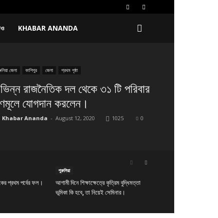
িও
KHABAR ANANDA
রুলিয়া জেলা
কাশিপুর
জেলা
প্রথম পৃষ্ঠা
িভিন্ন রাজনৈতিক দল থেকে ৩১ টি পরিবার
ৃণমূলে যোগদান করলেন।
Khabar Ananda
-
August 12, 2020
1025
0
পুরুলিয়া
কের প্রথম পর্বের ফল।
আগামী দিনে শিক্ষাক্ষেত্রে কৃত্রিম বুদ্ধিমত্তা
ভূমিকা কি হবে, তা নিয়েই সেমিনার।