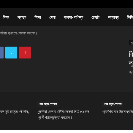
বিশ্ব
স্বাস্থ্য
শিক্ষা
খেলা
ব্যবসা-বাণিজ্য
রেজাল্ট
অন্যান্য
ভিড
 পরিবার তৃণমূলে যোগদান করলেন।
পু
ব
ত
By
খবর আনন্দ স্পেশাল
খবর আনন্দ স্পেশাল
ল চুরি চক্রের পর্দাফাঁস,
পুরুলিয়া জেলার ৯টি বিধানসভা সিটে ৮৯ জন
প্রকাশিত হল উচ্চমাধ্যমি
প্রার্থী প্রতিদ্বন্দ্বিতা করছেন।