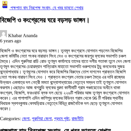
পক্ষপাত বাদ নিরপেক্ষ সংবাদ, যে খবর ভাবতে শেখায়
বিজেপি ও কংগ্রেসের ঘরে বড়সড় ভাঙ্গন।
Khabar Ananda
6 years ago
বিজেপি ও কংগ্রেসের ঘরে বড়সড় ভাঙ্গন। তৃনমূল কংগ্রেসে যোগদান পড়লেন বিজেপির
জেলা কমিটির নেতা শংকর নারায়ান সিংহ দেও ও কংগ্রেসের জয়পুর ব্লকের সভাপতি চঞ্চল
মৈত্র। এদিন পুরুলিয়া রাচি রোড তৃণমূল কার্যালয়ে তাদের হাতে দলীয় পতাকা তুলে দেন জেলা
তৃণমূল কংগ্রেসের চেয়ারম্যান শান্তিরাম মাহাতো সভাপতি গুরুপদোর টুডু কনভেনার সুজয়
বন্দ্যোপাধ্যায়। তৃণমূলের যোগদান করে বিজেপির বিরুদ্ধে তোপ দাগলেন প্রাক্তন বিজেপি
নেতা শংকর নারায়ণ সিংহ দেও । প্রাক্তন কংগ্রেস নেতার চঞ্চল মৈত্র এর দাবি রাজ্যের
উন্নয়ন একমাত্র দল নেত্রী মমতা বন্দ্যোপাধ্যায়ের নেতৃত্বে সম্ভব তাই তৃণমূলে যোগদান
করলাম।এছাড়াও আজ বাগমুন্ডি ব্লকের বুরদা কালীমাটি গ্রাম পঞ্চায়েতের অধীনে থাকা
কংগ্রেস, বিজেপি, ফরওয়ার্ড ব্লক দল ছেড়ে ২২৬টি পরিবার আজ তৃণমূল কংগ্রেসে যোগদান
করেন। এর পাশাপাশি এদিন কাশিপুর ব্লকের বিভিন্ন গ্রাম থেকে 96 টি পরিবার স্থানীয়
বিধায়ক স্বপনকুমার বেলঘড়িয়ার নেতৃত্বে বিভিন্ন্ রাজনৈতিক দল ছেড়ে তৃণমূলে যোগদান
করেন।
Categories:
জেলা
,
পুরুলিয়া জেলা
,
প্রথম পৃষ্ঠা
,
রাজনীতি
পক্ষপাত বাদ নিরপেক্ষ সংবাদ, যে খবর ভাবতে শেখায়