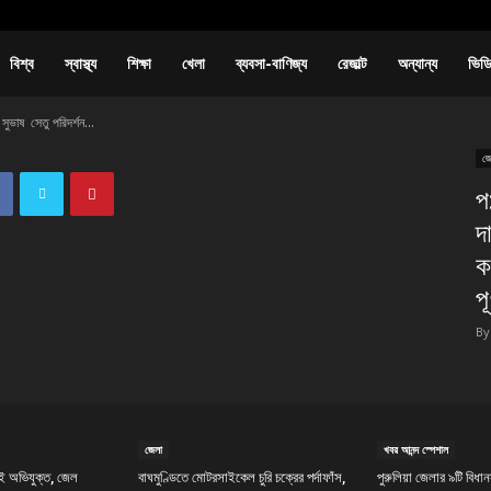
বিশ্ব
স্বাস্থ্য
শিক্ষা
খেলা
ব্যবসা-বাণিজ্য
রেজাল্ট
অন্যান্য
ভিড
 সুভাষ সেতু পরিদর্শন...
জে
প
দ
ক
পূ
By
জেলা
খবর আনন্দ স্পেশাল
ই অভিযুক্ত, জেল
বাঘমুণ্ডিতে মোটরসাইকেল চুরি চক্রের পর্দাফাঁস,
পুরুলিয়া জেলার ৯টি বিধ