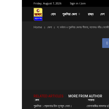
Friday, August 7, 2026
Sign in / Join
পক্ষপাত
হোম
পুরুলিয়া জেলা
রাজ্য
দেশ
Home
জেলা
প: বর্ধমান ও পুরুলিয়া জেলার সীমানা, দামোদর নদীর নেতাজী
বাদ
নিরপেক্ষ
সংবাদ,
যে
খবর
RELATED ARTICLES
MORE FROM AUTHOR
জেলা
অন্যান্য
ভাবতে
পুরুলিয়া : গ্রেফতার তিন তৃণমূল নেতা।
তোলাবাজির মামলার দু