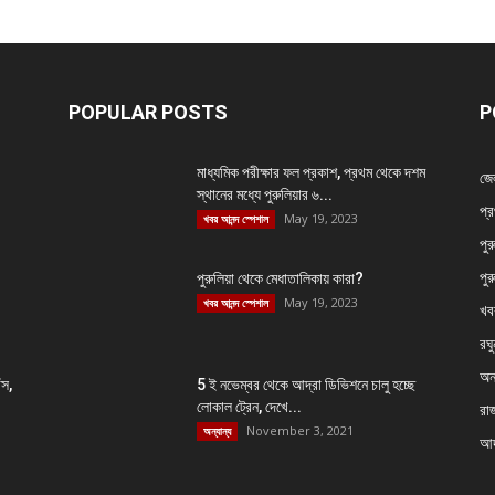
POPULAR POSTS
P
মাধ্যমিক পরীক্ষার ফল প্রকাশ, প্রথম থেকে দশম
জে
স্থানের মধ্যে পুরুলিয়ার ৬...
প্র
May 19, 2023
খবর আনন্দ স্পেশাল
পুর
পুর
পুরুলিয়া থেকে মেধাতালিকায় কারা?
May 19, 2023
খবর আনন্দ স্পেশাল
খব
রঘু
অন্
ঁস,
5 ই নভেম্বর থেকে আদ্রা ডিভিশনে চালু হচ্ছে
লোকাল ট্রেন, দেখে...
রা
November 3, 2021
অন্যান্য
আদ