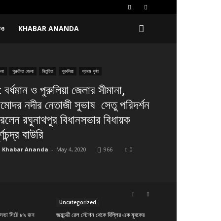
িও
KHABAR ANANDA
লা
পুরুলিয়া জেলা
নিতুরিয়া
পুরুলিয়া
প্রথম পৃষ্ঠা
: বর্ধমান ও পুরুলিয়া জেলার সীমানা,
ামোদর নদীর নেতাজী সুভাষ সেতু পরিদর্শন
রলেন রঘুনাথপুর বিধানসভার বিধায়ক
র্ণচন্দ্র বাউরি
Khabar Ananda
-
May 4, 2020
966
0
Uncategorized
ানসভা সিটে ৮৯ জন
জয়চন্ডী রেল স্টেশন থেকে দিল্লির এক যুবকের