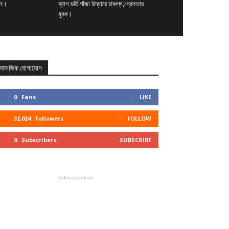
ছেন।
ব্যাগ ভর্তি গাঁজা উদ্ধারে চাঞ্চল্য,গ্রেফতার
যুবক।
সামাজিক যোগাযোগ
0
Fans
LIKE
32,024
Followers
FOLLOW
0
Subscribers
SUBSCRIBE
- Advertisement -