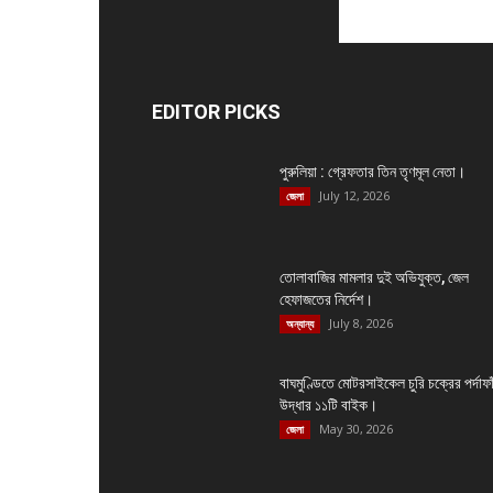
EDITOR PICKS
পুরুলিয়া : গ্রেফতার তিন তৃণমূল নেতা।
July 12, 2026
জেলা
তোলাবাজির মামলার দুই অভিযুক্ত, জেল
হেফাজতের নির্দেশ।
July 8, 2026
অন্যান্য
বাঘমুণ্ডিতে মোটরসাইকেল চুরি চক্রের পর্দাফা
উদ্ধার ১১টি বাইক।
May 30, 2026
জেলা