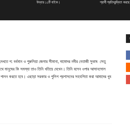
উদ্ধার ১১টি বাইক।
প্রার্থী প্রতিদ্বন্দ্বিতা কর
খতে প: বর্ধমান ও পুরুলিয়া জেলার সীমানা, দামোদর নদীর নেতাজী সুভাষ সেতু
 । সাথে মানুষের কি সমস্যা তাও তিনি খতিয়ে দেখেন। তিনি বলেন ওপার আসানসোল
কা পালন করতে হবে। এছাড়া সরকার ও পুলিশ প্রশাসনের সহযগিতা করা আমাদের খুব