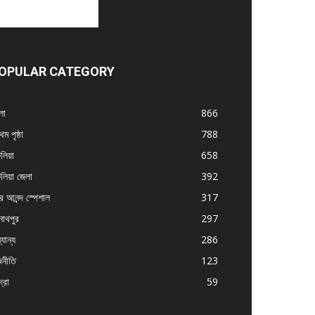
OPULAR CATEGORY
লা
866
থম পৃষ্ঠা
788
ুলিয়া
658
ুলিয়া জেলা
392
র আনন্দ স্পেশাল
317
নাথপুর
297
যান্য
286
জনীতি
123
্রা
59