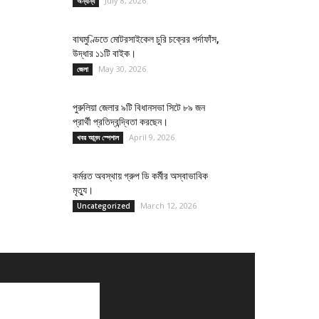
July 8, 2026
অন্যান্য
বাঘমুণ্ডিতে মোটরসাইকেল চুরি চক্রের পর্দাফাঁস,
উদ্ধার ১১টি বাইক।
May 30, 2026
জেলা
পুরুলিয়া জেলার ৯টি বিধানসভা সিটে ৮৯ জন
প্রার্থী প্রতিদ্বন্দ্বিতা করছেন।
April 9, 2026
খবর আনন্দ স্পেশাল
কর্মরত অবস্থায় গ্রুপ ডি কর্মীর অস্বাভাবিক
মৃত্যু।
March 12, 2026
Uncategorized