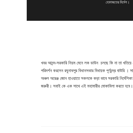
হেফাজতের নির্দেশ।
শেখায়
খবর আনন্দ-সরকারি নিয়ম মেনে লক ডাউন চলছে কি না তা খতিয়ে দে
পরিদর্শন করলেন রঘুনাথপুর বিধানসভার বিধায়ক পূর্ণচন্দ্র বাউরি
অঞ্চল অরেঞ্জ জোন হাওয়াতে সকলকে কড়া ভাবে সরকারি নির্দেশি
জরুরী। সবাই কে এক সাথে এই মহামারীর মোকাবিলা করতে হবে।