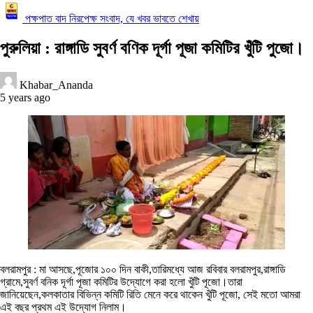
পক্ষপাত বাদ নিরপেক্ষ সংবাদ, যে খবর ভাবতে শেখায়
পুরুলিয়া : রাঙ্গাডি সুবর্ণ বণিক দূর্গা পূজা কমিটির খুঁটি পুজো।
Khabar_Ananda
5 years ago
বলরামপুর : মা আসছে,পূজোর ১০০ দিন বাকী,তারিমধ্যে আজ রবিবার বলরামপুর,রাঙ্গাডি
গ্রামে,সুবর্ণ বনিক দূর্গা পূজা কমিটির উদ্যোগে করা হলো খুঁটি পূজো।তারা
জানিয়েছেন,কলকাতার বিভিন্ন কমিটি রিতি মেনে করে থাকেন খুঁটি পূজো, সেই মতো আমরা
এই বছর প্রথম এই উদ্যোগ নিলাম।