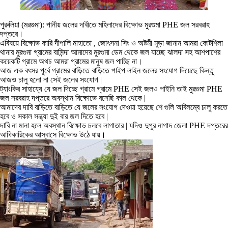
পুরুলিয়া (মরগুমা): পানীয় জলের দাবীতে মহিলাদের বিক্ষোভ মুরগুমা PHE জল সরবরাহ
দপ্তরে।
এবিষয়ে বিক্ষোভ কারি দীপালি মাহাতো , জোৎসনা সিং ও অষ্টমী মুড়া জানান আমরা কোটশিলা
থানার মুরগুমা গ্রামের বাসিন্দা আমাদের মুরগুমা ডেম থেকে জল যাচ্ছে ঝালদা সহ আশপাশের
কয়েকটি গ্রামে অথচ আমরা গ্রামের মানুষ জল পাচ্ছি না।
আজ এক বৎসর পূর্বে গ্রামের বাড়িতে বাড়িতে পাইপ লাইন জলের সংযোগ দিয়েছে কিন্তূ
আজও চালু হলো না সেই জলের সংযোগ |
ট্যাংকির সাহায্যে যে জল দিচ্ছে গ্রামে গ্রামে PHE সেই জলও পাইনি তাই মুরগুমা PHE
জল সরবরাহ দপ্তরে অবস্থান বিক্ষোভে বসেছি কাল থেকে |
আমাদের দাবি বাড়িতে বাড়িতে যে জলের সংযোগ দেওয়া হয়েছে শে গুলি অবিলম্বে চালু করতে
হবে ও সকাল সন্ধ্যা দুই বার জল দিতে হবে |
দাবি না মানা হলে অবস্থান বিক্ষোভ চলবে লাগাতার | যদিও দুপুর নাগাদ জেলা PHE দপ্তরের
আধিকারিকের আস্বাসে বিক্ষোভ উঠে যায়।