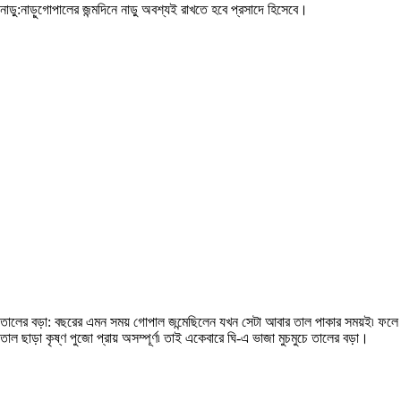
নাড়ু:নাড়ুগোপালের জন্মদিনে নাড়ু অবশ্যই রাখতে হবে প্রসাদে হিসেবে।
তালের বড়া: বছরের এমন সময় গোপাল জন্মেছিলেন যখন সেটা আবার তাল পাকার সময়ই৷ ফলে
তাল ছাড়া কৃষ্ণ পুজো প্রায় অসম্পূর্ণ৷ তাই একেবারে ঘি-এ ভাজা মুচমুচে তালের বড়া।