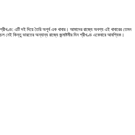
শ্রীখণ্ড: এটি দই দিয়ে তৈরি অপূর্ব এক খাবার। আমাদের রাজ্যে অবশ্য এই খাবারের তেমন
চল নেই কিন্তু ভারতের অন্যান্য রাজ্যে জন্মাষ্টমীর দিন শ্রীখণ্ড একেবারে আবশ্যিক।