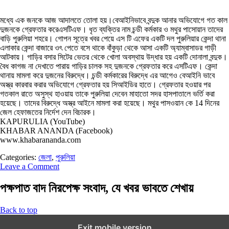
মধ্যে এক জনকে আজ আদালতে তোলা হয়।বেআইনিভাবে বন্দুক আনার অভিযোগে গত কাল
দুজনকে গ্রেফতার করেএসটিএফ। ধৃত ব্যক্তির নাম চন্ডী কর্মকার ও মথুর পাসোয়ান তাদের
বাড়ি পুরুলিয়া শহরে। গোপন সূত্রে খবর পেয়ে এস টি এফের একটি দল পুরুলিয়ার কেন্দা থানা
এলাকার কেন্দা বাজারে ওৎ পেতে বসে থাকে বাঁকুড়া থেকে আসা একটি অ্যাম্বাসাডর গাড়ী
আটকায়। গাড়ির বসার সিটের ভেতর থেকে খোলা অবস্থায় উদ্ধার হয় একটি দোনালা বন্দুক।
বৈধ কাগজ না দেখাতে পারায় গাড়ির চালক সহ দুজনকে গ্রেফতার করে এসটিএফ। কেন্দা
থানায় মামলা করে দুজনের বিরুদ্ধে। চন্ডী কর্মকারের বিরুদ্ধে এর আগেও বেআইনি ভাবে
অস্ত্র কারবার করার অভিযোগে গ্রেফতার হয় সিআইডির হাতে। গ্রেফতার হওয়ার পর
গতকাল রাতে অসুস্থ হাওয়ায় তাকে পুরুলিয়া দেবেন মাহাতো সদর হাসপাতালে ভর্তি করা
হয়েছে। তাদের বিরুদ্ধে অস্ত্র আইনে মামলা করা হয়েছে। মথুর পাসওয়ান কে 14 দিনের
জেল হেফাজতের নির্দেশ দেন বিচারক।
KAPURULIA (YouTube)
KHABAR ANANDA (Facebook)
www.khabarananda.com
Categories:
জেলা
,
পুরুলিয়া
Leave a Comment
পক্ষপাত বাদ নিরপেক্ষ সংবাদ, যে খবর ভাবতে শেখায়
Back to top
Exit mobile version